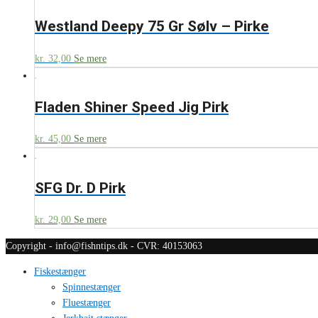
Westland Deepy 75 Gr Sølv – Pirke
kr.
32,00
Se mere
Fladen Shiner Speed Jig Pirk
kr.
45,00
Se mere
SFG Dr. D Pirk
kr.
29,00
Se mere
Copyright - info@fishntips.dk - CVR: 40153063
Fiskestænger
Spinnestænger
Fluestænger