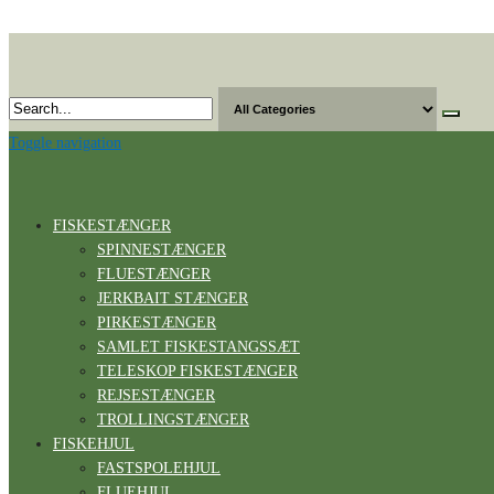
Skip
to
the
content
Toggle navigation
FISKESTÆNGER
SPINNESTÆNGER
FLUESTÆNGER
JERKBAIT STÆNGER
PIRKESTÆNGER
SAMLET FISKESTANGSSÆT
TELESKOP FISKESTÆNGER
REJSESTÆNGER
TROLLINGSTÆNGER
FISKEHJUL
FASTSPOLEHJUL
FLUEHJUL