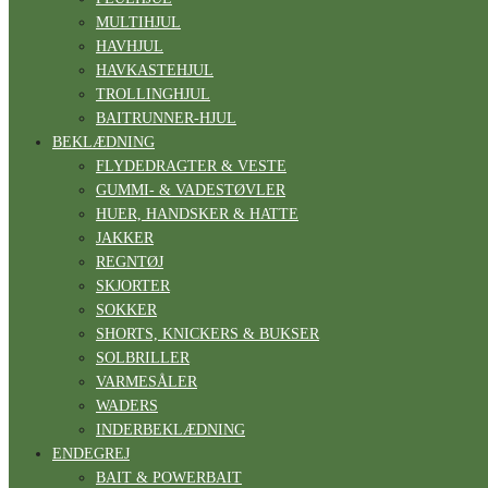
MULTIHJUL
HAVHJUL
HAVKASTEHJUL
TROLLINGHJUL
BAITRUNNER-HJUL
BEKLÆDNING
FLYDEDRAGTER & VESTE
GUMMI- & VADESTØVLER
HUER, HANDSKER & HATTE
JAKKER
REGNTØJ
SKJORTER
SOKKER
SHORTS, KNICKERS & BUKSER
SOLBRILLER
VARMESÅLER
WADERS
INDERBEKLÆDNING
ENDEGREJ
BAIT & POWERBAIT