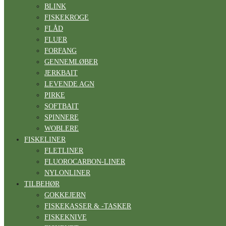
BLINK
FISKEKROGE
FLÅD
FLUER
FORFANG
GENNEMLØBER
JERKBAIT
LEVENDE AGN
PIRKE
SOFTBAIT
SPINNERE
WOBLERE
FISKELINER
FLETLINER
FLUOROCARBON-LINER
NYLONLINER
TILBEHØR
GOKKEJERN
FISKEKASSER & -TASKER
FISKEKNIVE