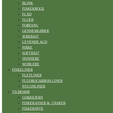
BLINK
FISKEKROGE
FLÅD
FLUER
FORFANG
GENNEMLØBER
JERKBAIT
LEVENDE AGN
PIRKE
SOFTBAIT
SPINNERE
WOBLERE
FISKELINER
FLETLINER
FLUOROCARBON-LINER
NYLONLINER
TILBEHØR
GOKKEJERN
FISKEKASSER & -TASKER
FISKEKNIVE