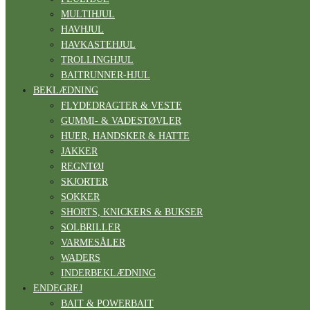
MULTIHJUL
HAVHJUL
HAVKASTEHJUL
TROLLINGHJUL
BAITRUNNER-HJUL
BEKLÆDNING
FLYDEDRAGTER & VESTE
GUMMI- & VADESTØVLER
HUER, HANDSKER & HATTE
JAKKER
REGNTØJ
SKJORTER
SOKKER
SHORTS, KNICKERS & BUKSER
SOLBRILLER
VARMESÅLER
WADERS
INDERBEKLÆDNING
ENDEGREJ
BAIT & POWERBAIT