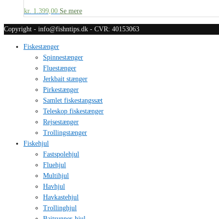
kr.
1.399,00
Se mere
Copyright - info@fishntips.dk - CVR: 40153063
Fiskestænger
Spinnestænger
Fluestænger
Jerkbait stænger
Pirkestænger
Samlet fiskestangssæt
Teleskop fiskestænger
Rejsestænger
Trollingstænger
Fiskehjul
Fastspolehjul
Fluehjul
Multihjul
Havhjul
Havkastehjul
Trollinghjul
Baitrunner-hjul