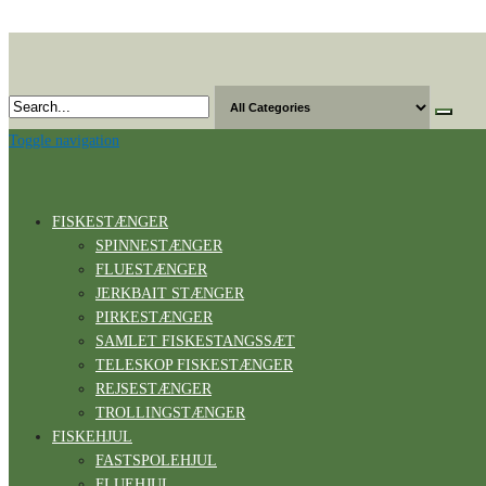
Skip
to
the
content
Toggle navigation
FISKESTÆNGER
SPINNESTÆNGER
FLUESTÆNGER
JERKBAIT STÆNGER
PIRKESTÆNGER
SAMLET FISKESTANGSSÆT
TELESKOP FISKESTÆNGER
REJSESTÆNGER
TROLLINGSTÆNGER
FISKEHJUL
FASTSPOLEHJUL
FLUEHJUL