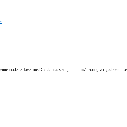
er
nne model er lavet med Guidelines særlige mellemsål som giver god støtte, sel