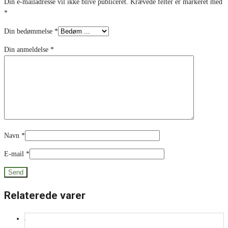
Din e-mailadresse vil ikke blive publiceret.
Krævede felter er markeret med
*
Din bedømmelse
*
Din anmeldelse
*
Navn
*
E-mail
*
Relaterede varer