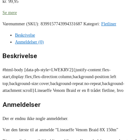
kr.
99,95
Se mere
Varenummer (SKU):
8399157743994331687
Kategori:
Fletliner
Beskrivelse
Anmeldelser (0)
Beskrivelse
#html-body [data-pb-style=LWEKRV2]{justify-content:flex-
start;display:flex;flex-direction:column;background-position:left
top;background-size:cover;background-repeat:no-repeat;background-
attachment:scroll}Lineaeffe Venom Braid er en 8 trådet fletline, hvo
Anmeldelser
Der er endnu ikke nogle anmeldelser.
Vær den første til at anmelde “Lineaeffe Venom Braid 8X 150m”