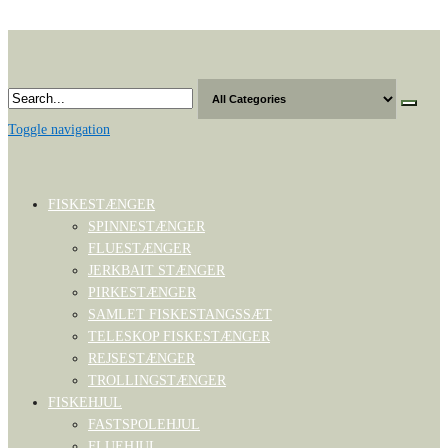
Skip
to
the
content
Toggle navigation
FISKESTÆNGER
SPINNESTÆNGER
FLUESTÆNGER
JERKBAIT STÆNGER
PIRKESTÆNGER
SAMLET FISKESTANGSSÆT
TELESKOP FISKESTÆNGER
REJSESTÆNGER
TROLLINGSTÆNGER
FISKEHJUL
FASTSPOLEHJUL
FLUEHJUL