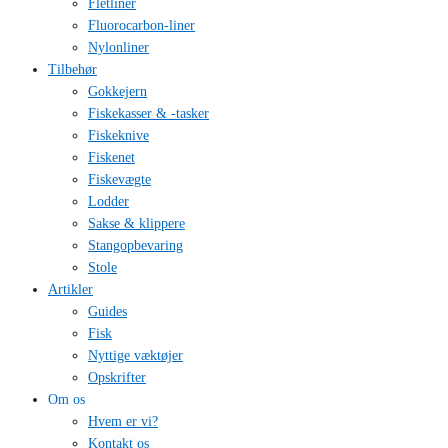
Fletliner
Fluorocarbon-liner
Nylonliner
Tilbehør
Gokkejern
Fiskekasser & -tasker
Fiskeknive
Fiskenet
Fiskevægte
Lodder
Sakse & klippere
Stangopbevaring
Stole
Artikler
Guides
Fisk
Nyttige væktøjer
Opskrifter
Om os
Hvem er vi?
Kontakt os