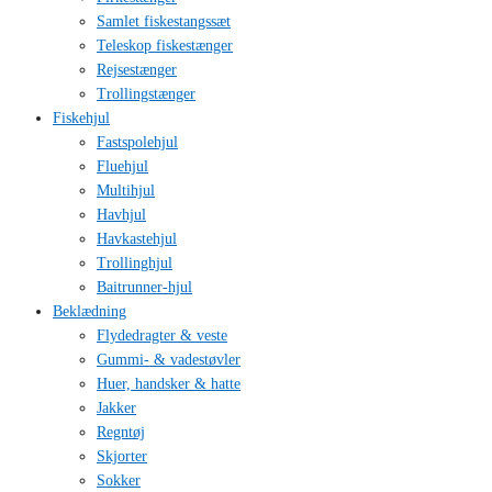
Samlet fiskestangssæt
Teleskop fiskestænger
Rejsestænger
Trollingstænger
Fiskehjul
Fastspolehjul
Fluehjul
Multihjul
Havhjul
Havkastehjul
Trollinghjul
Baitrunner-hjul
Beklædning
Flydedragter & veste
Gummi- & vadestøvler
Huer, handsker & hatte
Jakker
Regntøj
Skjorter
Sokker