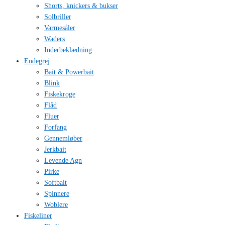
Shorts, knickers & bukser
Solbriller
Varmesåler
Waders
Inderbeklædning
Endegrej
Bait & Powerbait
Blink
Fiskekroge
Flåd
Fluer
Forfang
Gennemløber
Jerkbait
Levende Agn
Pirke
Softbait
Spinnere
Woblere
Fiskeliner