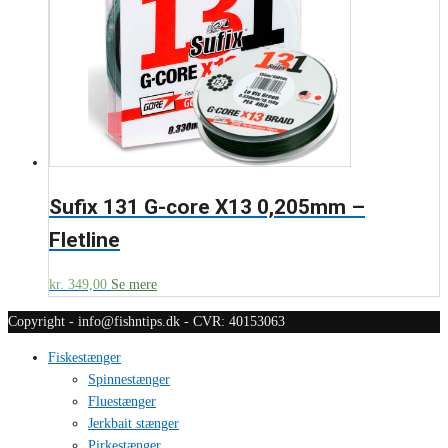
Sufix 131 G-core X13 0,205mm –
Fletline
kr.
349,00
Se mere
Copyright - info@fishntips.dk - CVR: 40153063
Fiskestænger
Spinnestænger
Fluestænger
Jerkbait stænger
Pirkestænger