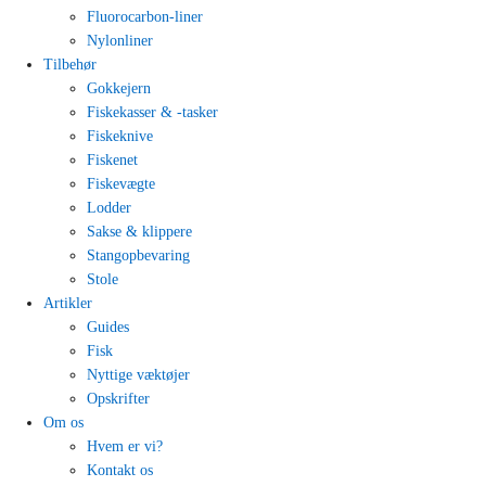
Fluorocarbon-liner
Nylonliner
Tilbehør
Gokkejern
Fiskekasser & -tasker
Fiskeknive
Fiskenet
Fiskevægte
Lodder
Sakse & klippere
Stangopbevaring
Stole
Artikler
Guides
Fisk
Nyttige væktøjer
Opskrifter
Om os
Hvem er vi?
Kontakt os