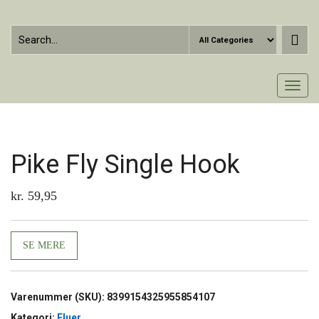
Skip
to
the
content
Toggle
navigati
Pike Fly Single Hook
kr.
59,95
SE MERE
Varenummer (SKU):
8399154325955854107
Kategori:
Fluer