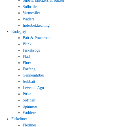
Shorts, knickers & bukser
Solbriller
Varmesåler
Waders
Inderbeklædning
Endegrej
Bait & Powerbait
Blink
Fiskekroge
Flåd
Fluer
Forfang
Gennemløber
Jerkbait
Levende Agn
Pirke
Softbait
Spinnere
Woblere
Fiskeliner
Fletliner