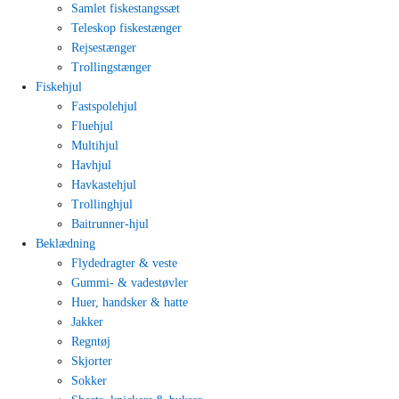
Samlet fiskestangssæt
Teleskop fiskestænger
Rejsestænger
Trollingstænger
Fiskehjul
Fastspolehjul
Fluehjul
Multihjul
Havhjul
Havkastehjul
Trollinghjul
Baitrunner-hjul
Beklædning
Flydedragter & veste
Gummi- & vadestøvler
Huer, handsker & hatte
Jakker
Regntøj
Skjorter
Sokker