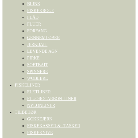
BLINK
FISKEKROGE
FLÅD
FLUER
FORFANG
GENNEMLØBER
JERKBAIT
LEVENDE AGN
PIRKE
SOFTBAIT
SPINNERE
WOBLERE
FISKELINER
FLETLINER
FLUOROCARBON-LINER
NYLONLINER
TILBEHØR
GOKKEJERN
FISKEKASSER & -TASKER
FISKEKNIVE