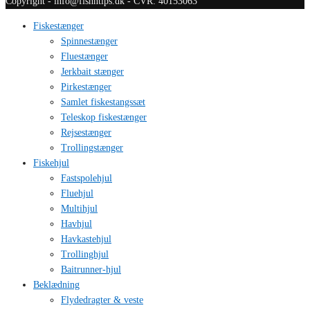
Copyright - info@fishntips.dk - CVR: 40153063
Fiskestænger
Spinnestænger
Fluestænger
Jerkbait stænger
Pirkestænger
Samlet fiskestangssæt
Teleskop fiskestænger
Rejsestænger
Trollingstænger
Fiskehjul
Fastspolehjul
Fluehjul
Multihjul
Havhjul
Havkastehjul
Trollinghjul
Baitrunner-hjul
Beklædning
Flydedragter & veste