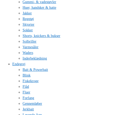
Gummi- & vadestøvler
Huer, handsker & hatte
Jakker
Regntøj
Skjorter
Sokker
Shorts, knickers & bukser
Solbriller
Varmesåler
Waders
Inderbeklædning
Endegrej
Bait & Powerbait
Blink
Fiskekroge
Flåd
Fluer
Forfang
Gennemløber
Jerkbait
Levende Agn