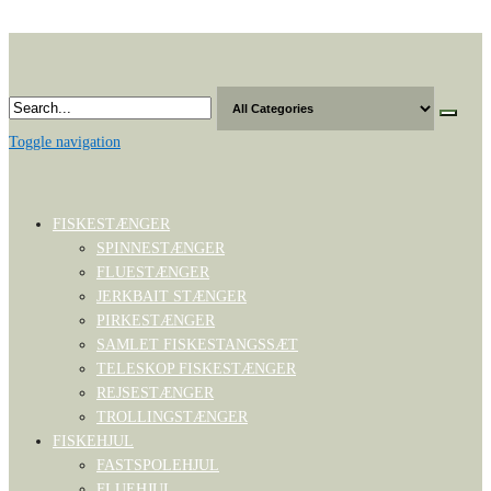
Skip
to
the
content
Toggle navigation
FISKESTÆNGER
SPINNESTÆNGER
FLUESTÆNGER
JERKBAIT STÆNGER
PIRKESTÆNGER
SAMLET FISKESTANGSSÆT
TELESKOP FISKESTÆNGER
REJSESTÆNGER
TROLLINGSTÆNGER
FISKEHJUL
FASTSPOLEHJUL
FLUEHJUL