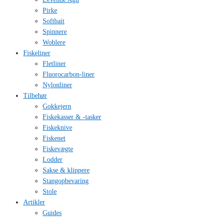
Pirke
Softbait
Spinnere
Woblere
Fiskeliner
Fletliner
Fluorocarbon-liner
Nylonliner
Tilbehør
Gokkejern
Fiskekasser & -tasker
Fiskeknive
Fiskenet
Fiskevægte
Lodder
Sakse & klippere
Stangopbevaring
Stole
Artikler
Guides