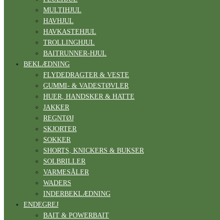
MULTIHJUL
HAVHJUL
HAVKASTEHJUL
TROLLINGHJUL
BAITRUNNER-HJUL
BEKLÆDNING
FLYDEDRAGTER & VESTE
GUMMI- & VADESTØVLER
HUER, HANDSKER & HATTE
JAKKER
REGNTØJ
SKJORTER
SOKKER
SHORTS, KNICKERS & BUKSER
SOLBRILLER
VARMESÅLER
WADERS
INDERBEKLÆDNING
ENDEGREJ
BAIT & POWERBAIT