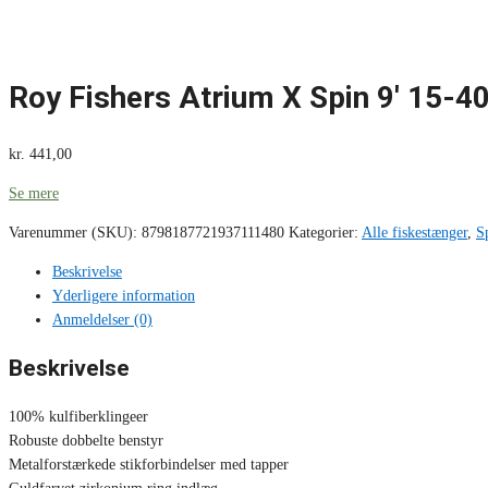
Roy Fishers Atrium X Spin 9′ 15-4
kr.
441,00
Se mere
Varenummer (SKU):
8798187721937111480
Kategorier:
Alle fiskestænger
,
S
Beskrivelse
Yderligere information
Anmeldelser (0)
Beskrivelse
100% kulfiberklingeer
Robuste dobbelte benstyr
Metalforstærkede stikforbindelser med tapper