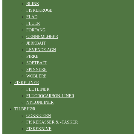
BLINK
FISKEKROGE
FLÅD
FLUER
FORFANG
GENNEMLØBER
JERKBAIT
LEVENDE AGN
PIRKE
SOFTBAIT
SPINNERE
WOBLERE
FISKELINER
FLETLINER
FLUOROCARBON-LINER
NYLONLINER
TILBEHØR
GOKKEJERN
FISKEKASSER & -TASKER
FISKEKNIVE