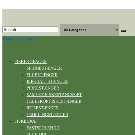
Skip
to
the
content
Toggle navigation
FISKESTÆNGER
SPINNESTÆNGER
FLUESTÆNGER
JERKBAIT STÆNGER
PIRKESTÆNGER
SAMLET FISKESTANGSSÆT
TELESKOP FISKESTÆNGER
REJSESTÆNGER
TROLLINGSTÆNGER
FISKEHJUL
FASTSPOLEHJUL
FLUEHJUL