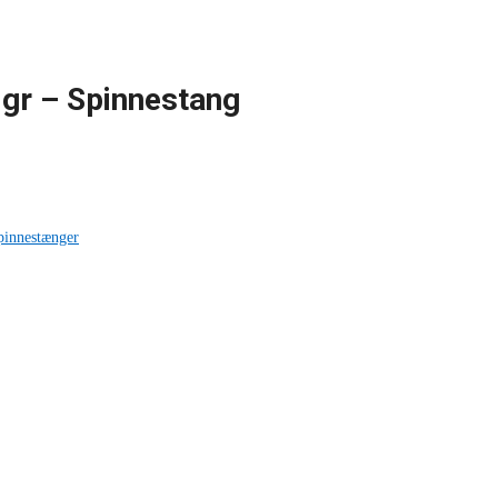
0gr – Spinnestang
pinnestænger