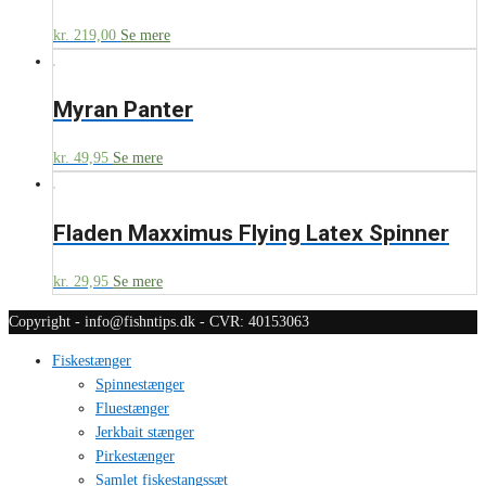
kr.
219,00
Se mere
Myran Panter
kr.
49,95
Se mere
Fladen Maxximus Flying Latex Spinner
kr.
29,95
Se mere
Copyright - info@fishntips.dk - CVR: 40153063
Fiskestænger
Spinnestænger
Fluestænger
Jerkbait stænger
Pirkestænger
Samlet fiskestangssæt