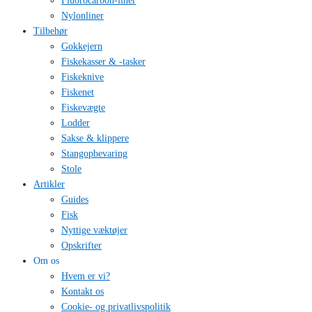
Fluorocarbon-liner
Nylonliner
Tilbehør
Gokkejern
Fiskekasser & -tasker
Fiskeknive
Fiskenet
Fiskevægte
Lodder
Sakse & klippere
Stangopbevaring
Stole
Artikler
Guides
Fisk
Nyttige væktøjer
Opskrifter
Om os
Hvem er vi?
Kontakt os
Cookie- og privatlivspolitik