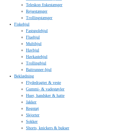
Teleskop fiskestænger
Rejsestænger
Trollingstænger
Fiskehjul
Fastspolehjul
Fluehjul
Multihjul
Havhjul
Havkastehjul
Trollinghjul
Baitrunner-hjul
Beklædning
Flydedragter & veste
Gummi- & vadestøvler
Huer, handsker & hatte
Jakker
Regntøj
Skjorter
Sokker
Shorts, knickers & bukser