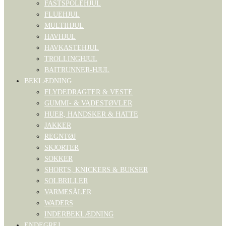
FASTSPOLEHJUL
FLUEHJUL
MULTIHJUL
HAVHJUL
HAVKASTEHJUL
TROLLINGHJUL
BAITRUNNER-HJUL
BEKLÆDNING
FLYDEDRAGTER & VESTE
GUMMI- & VADESTØVLER
HUER, HANDSKER & HATTE
JAKKER
REGNTØJ
SKJORTER
SOKKER
SHORTS, KNICKERS & BUKSER
SOLBRILLER
VARMESÅLER
WADERS
INDERBEKLÆDNING
ENDEGREJ