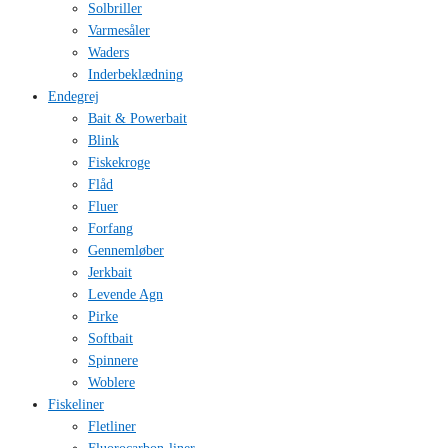
Solbriller
Varmesåler
Waders
Inderbeklædning
Endegrej
Bait & Powerbait
Blink
Fiskekroge
Flåd
Fluer
Forfang
Gennemløber
Jerkbait
Levende Agn
Pirke
Softbait
Spinnere
Woblere
Fiskeliner
Fletliner