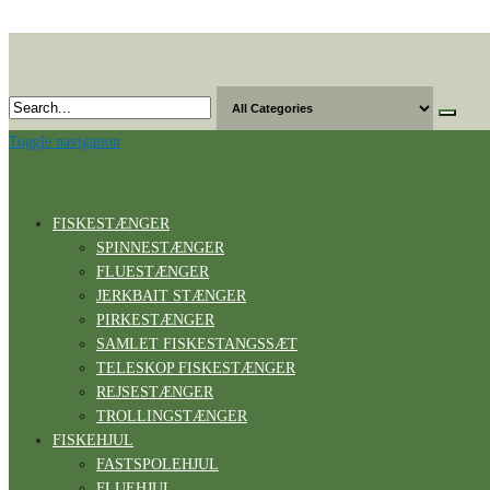
Skip
to
the
content
Toggle navigation
FISKESTÆNGER
SPINNESTÆNGER
FLUESTÆNGER
JERKBAIT STÆNGER
PIRKESTÆNGER
SAMLET FISKESTANGSSÆT
TELESKOP FISKESTÆNGER
REJSESTÆNGER
TROLLINGSTÆNGER
FISKEHJUL
FASTSPOLEHJUL
FLUEHJUL