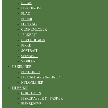
BLINK
FISKEKROGE
FLÅD
FLUER
FORFANG
GENNEMLØBER
JERKBAIT
LEVENDE AGN
PIRKE
SOFTBAIT
SPINNERE
WOBLERE
FISKELINER
FLETLINER
FLUOROCARBON-LINER
NYLONLINER
TILBEHØR
GOKKEJERN
FISKEKASSER & -TASKER
FISKEKNIVE