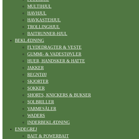
MULTIHJUL
HAVHJUL
HAVKASTEHJUL
TROLLINGHJUL
BAITRUNNER-HJUL
BEKLÆDNING
FLYDEDRAGTER & VESTE
GUMMI- & VADESTØVLER
HUER, HANDSKER & HATTE
JAKKER
REGNTØJ
SKJORTER
SOKKER
SHORTS, KNICKERS & BUKSER
SOLBRILLER
VARMESÅLER
WADERS
INDERBEKLÆDNING
ENDEGREJ
BAIT & POWERBAIT