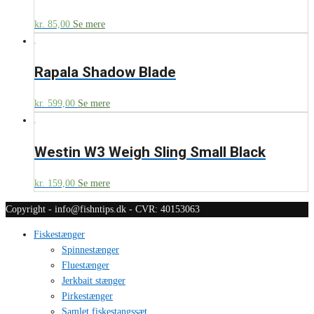
kr.
85,00
Se mere
Rapala Shadow Blade
kr.
599,00
Se mere
Westin W3 Weigh Sling Small Black
kr.
159,00
Se mere
Copyright - info@fishntips.dk - CVR: 40153063
Fiskestænger
Spinnestænger
Fluestænger
Jerkbait stænger
Pirkestænger
Samlet fiskestangssæt