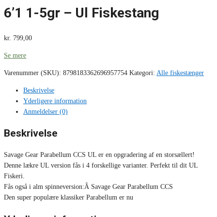
6’1 1-5gr – Ul Fiskestang
kr.
799,00
Se mere
Varenummer (SKU):
8798183362696957754
Kategori:
Alle fiskestænger
Beskrivelse
Yderligere information
Anmeldelser (0)
Beskrivelse
Savage Gear Parabellum CCS UL er en opgradering af en storsællert!
Denne lækre UL version fås i 4 forskellige varianter. Perfekt til dit UL
Fiskeri.
Fås også i alm spinneversion:Â Savage Gear Parabellum CCS
Den super populære klassiker Parabellum er nu