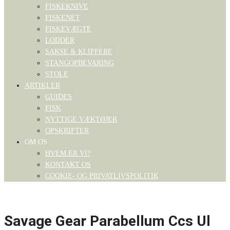
FISKEKNIVE
FISKENET
FISKEVÆGTE
LODDER
SAKSE & KLIPPERE
STANGOPBEVARING
STOLE
ARTIKLER
GUIDES
FISK
NYTTIGE VÆKTØJER
OPSKRIFTER
OM OS
HVEM ER VI?
KONTAKT OS
COOKIE- OG PRIVATLIVSPOLITIK
Savage Gear Parabellum Ccs Ul