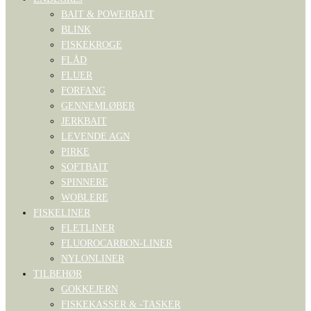
BAIT & POWERBAIT
BLINK
FISKEKROGE
FLÅD
FLUER
FORFANG
GENNEMLØBER
JERKBAIT
LEVENDE AGN
PIRKE
SOFTBAIT
SPINNERE
WOBLERE
FISKELINER
FLETLINER
FLUOROCARBON-LINER
NYLONLINER
TILBEHØR
GOKKEJERN
FISKEKASSER & -TASKER