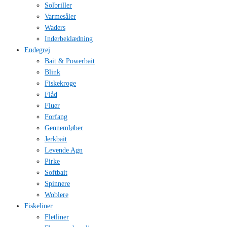
Solbriller
Varmesåler
Waders
Inderbeklædning
Endegrej
Bait & Powerbait
Blink
Fiskekroge
Flåd
Fluer
Forfang
Gennemløber
Jerkbait
Levende Agn
Pirke
Softbait
Spinnere
Woblere
Fiskeliner
Fletliner