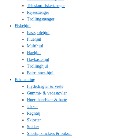
Teleskop fiskestænger
Rejsestænger
Trollingstænger
Fiskehjul
Fastspolehjul
Fluehjul
Multihjul
Havhjul
Havkastehjul
Trollinghjul
Baitrunner-hjul
Beklædning
Flydedragter & veste
Gummi- & vadestøvler
Huer, handsker & hatte
Jakker
Regntøj
Skjorter
Sokker
Shorts, knickers & bukser