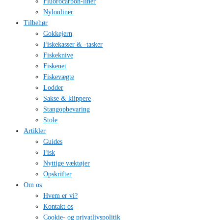
Fluorocarbon-liner
Nylonliner
Tilbehør
Gokkejern
Fiskekasser & -tasker
Fiskeknive
Fiskenet
Fiskevægte
Lodder
Sakse & klippere
Stangopbevaring
Stole
Artikler
Guides
Fisk
Nyttige væktøjer
Opskrifter
Om os
Hvem er vi?
Kontakt os
Cookie- og privatlivspolitik