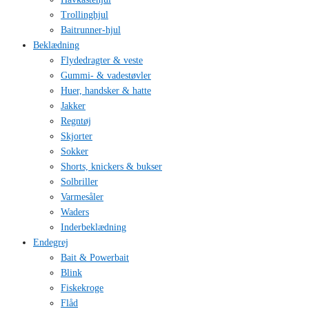
Trollinghjul
Baitrunner-hjul
Beklædning
Flydedragter & veste
Gummi- & vadestøvler
Huer, handsker & hatte
Jakker
Regntøj
Skjorter
Sokker
Shorts, knickers & bukser
Solbriller
Varmesåler
Waders
Inderbeklædning
Endegrej
Bait & Powerbait
Blink
Fiskekroge
Flåd