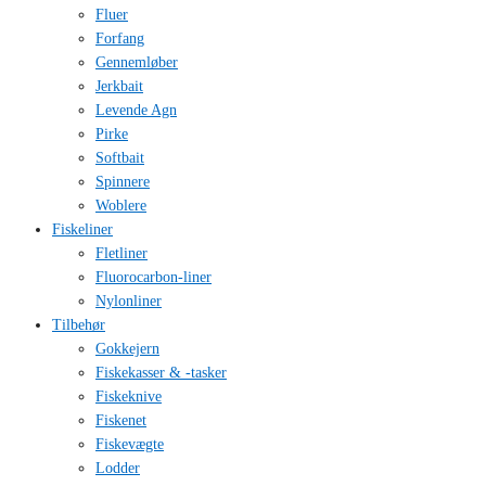
Fluer
Forfang
Gennemløber
Jerkbait
Levende Agn
Pirke
Softbait
Spinnere
Woblere
Fiskeliner
Fletliner
Fluorocarbon-liner
Nylonliner
Tilbehør
Gokkejern
Fiskekasser & -tasker
Fiskeknive
Fiskenet
Fiskevægte
Lodder