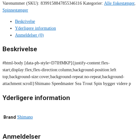
Varenummer (SKU):
8399158847855346116
Kategorier:
Alle fiskestænger
,
Spinnestænger
Beskrivelse
Yderligere information
Anmeldelser (0)
Beskrivelse
#html-body [data-pb-style=D7IHMKP]{justify-content:flex-
start;display:flex;flex-direction:column;background-position:left
top;background-size:cover;background-repeat:no-repeat;background-
attachment:scroll}Shimano Speedmaster Sea Trout Spin bygger videre p
Yderligere information
Brand
Shimano
Anmeldelser