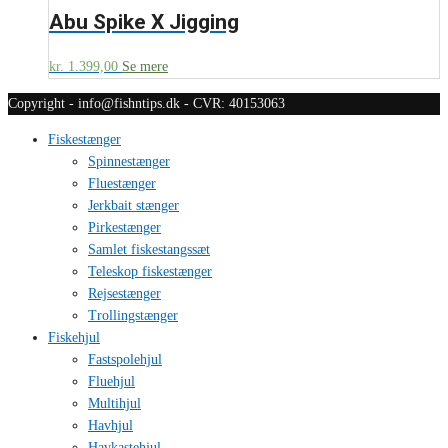
Abu Spike X Jigging
kr.
1.399,00
Se mere
Copyright - info@fishntips.dk - CVR: 40153063
Fiskestænger
Spinnestænger
Fluestænger
Jerkbait stænger
Pirkestænger
Samlet fiskestangssæt
Teleskop fiskestænger
Rejsestænger
Trollingstænger
Fiskehjul
Fastspolehjul
Fluehjul
Multihjul
Havhjul
Havkastehjul