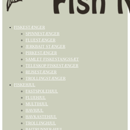
FISKESTÆNGER
SPINNESTÆNGER
FLUESTÆNGER
JERKBAIT STÆNGER
PIRKESTÆNGER
SAMLET FISKESTANGSSÆT
TELESKOP FISKESTÆNGER
REJSESTÆNGER
TROLLINGSTÆNGER
FISKEHJUL
FASTSPOLEHJUL
FLUEHJUL
MULTIHJUL
HAVHJUL
HAVKASTEHJUL
TROLLINGHJUL
BAITRUNNER-HJUL