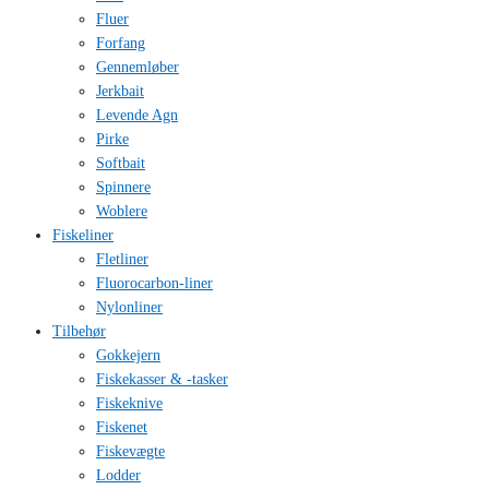
Fluer
Forfang
Gennemløber
Jerkbait
Levende Agn
Pirke
Softbait
Spinnere
Woblere
Fiskeliner
Fletliner
Fluorocarbon-liner
Nylonliner
Tilbehør
Gokkejern
Fiskekasser & -tasker
Fiskeknive
Fiskenet
Fiskevægte
Lodder