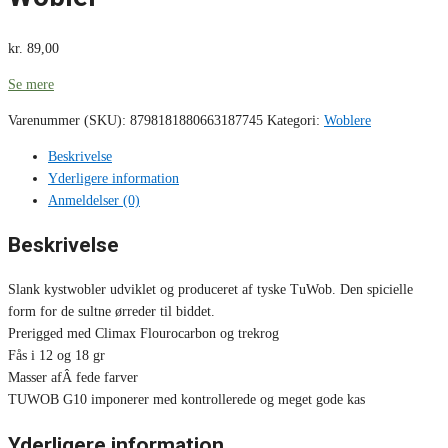
kr.
89,00
Se mere
Varenummer (SKU):
8798181880663187745
Kategori:
Woblere
Beskrivelse
Yderligere information
Anmeldelser (0)
Beskrivelse
Slank kystwobler udviklet og produceret af tyske TuWob. Den spicielle
form for de sultne ørreder til biddet.
Prerigged med Climax Flourocarbon og trekrog
Fås i 12 og 18 gr
Masser afÂ fede farver
TUWOB G10 imponerer med kontrollerede og meget gode kas
Yderligere information