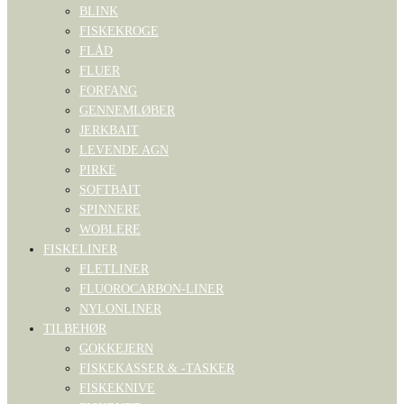
BLINK
FISKEKROGE
FLÅD
FLUER
FORFANG
GENNEMLØBER
JERKBAIT
LEVENDE AGN
PIRKE
SOFTBAIT
SPINNERE
WOBLERE
FISKELINER
FLETLINER
FLUOROCARBON-LINER
NYLONLINER
TILBEHØR
GOKKEJERN
FISKEKASSER & -TASKER
FISKEKNIVE