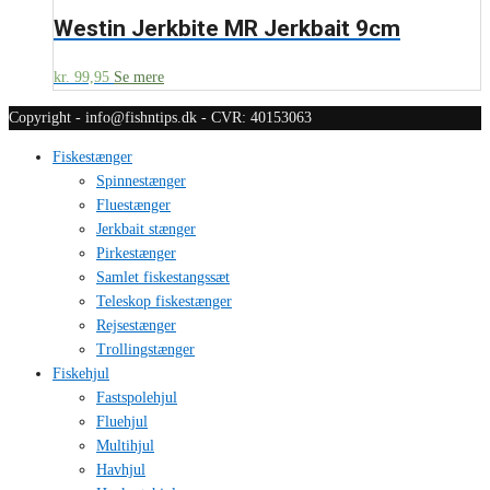
Westin Jerkbite MR Jerkbait 9cm
kr.
99,95
Se mere
Copyright - info@fishntips.dk - CVR: 40153063
Fiskestænger
Spinnestænger
Fluestænger
Jerkbait stænger
Pirkestænger
Samlet fiskestangssæt
Teleskop fiskestænger
Rejsestænger
Trollingstænger
Fiskehjul
Fastspolehjul
Fluehjul
Multihjul
Havhjul