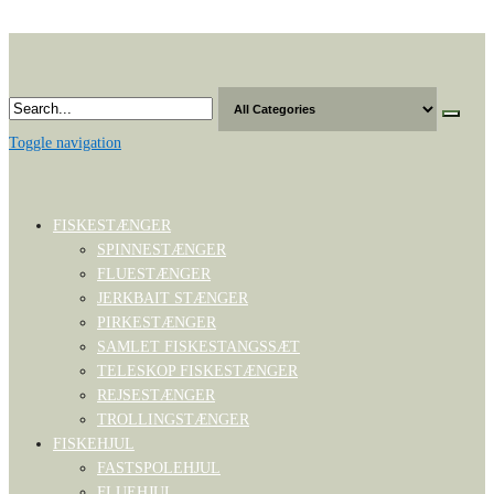
Skip
to
the
content
Toggle navigation
FISKESTÆNGER
SPINNESTÆNGER
FLUESTÆNGER
JERKBAIT STÆNGER
PIRKESTÆNGER
SAMLET FISKESTANGSSÆT
TELESKOP FISKESTÆNGER
REJSESTÆNGER
TROLLINGSTÆNGER
FISKEHJUL
FASTSPOLEHJUL
FLUEHJUL