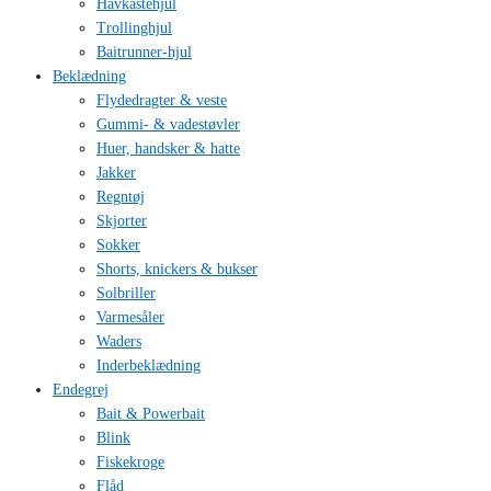
Havkastehjul
Trollinghjul
Baitrunner-hjul
Beklædning
Flydedragter & veste
Gummi- & vadestøvler
Huer, handsker & hatte
Jakker
Regntøj
Skjorter
Sokker
Shorts, knickers & bukser
Solbriller
Varmesåler
Waders
Inderbeklædning
Endegrej
Bait & Powerbait
Blink
Fiskekroge
Flåd