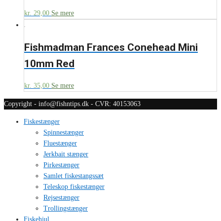
kr.
29,00
Se mere
Fishmadman Frances Conehead Mini
10mm Red
kr.
35,00
Se mere
Copyright - info@fishntips.dk - CVR: 40153063
Fiskestænger
Spinnestænger
Fluestænger
Jerkbait stænger
Pirkestænger
Samlet fiskestangssæt
Teleskop fiskestænger
Rejsestænger
Trollingstænger
Fiskehjul