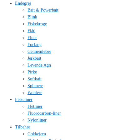
Endegrej
Bait & Powerbait
Blink
Fiskekroge
Flåd
Fluer
Forfang
Gennemløber
Jerkbait
Levende Agn
Pirke
Softbait
Spinnere
Woblere
Fiskeliner
Fletliner
Fluorocarbon-liner
Nylonliner
Tilbehør
Gokkejern