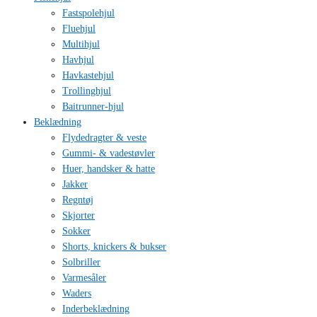
Fastspolehjul
Fluehjul
Multihjul
Havhjul
Havkastehjul
Trollinghjul
Baitrunner-hjul
Beklædning
Flydedragter & veste
Gummi- & vadestøvler
Huer, handsker & hatte
Jakker
Regntøj
Skjorter
Sokker
Shorts, knickers & bukser
Solbriller
Varmesåler
Waders
Inderbeklædning