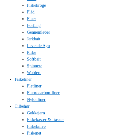
Fiskekroge
Flåd
Fluer
Forfang
Gennemløber
Jerkbait
Levende Agn
Pirke
Softbait
Spinnere
Woblere
Fiskeliner
Fletliner
Fluorocarbon-liner
Nylonliner
Tilbehør
Gokkejern
Fiskekasser & -tasker
Fiskeknive
Fiskenet