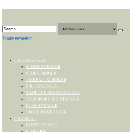
Skip
to
the
content
Toggle navigation
FISKESTÆNGER
SPINNESTÆNGER
FLUESTÆNGER
JERKBAIT STÆNGER
PIRKESTÆNGER
SAMLET FISKESTANGSSÆT
TELESKOP FISKESTÆNGER
REJSESTÆNGER
TROLLINGSTÆNGER
FISKEHJUL
FASTSPOLEHJUL
FLUEHJUL