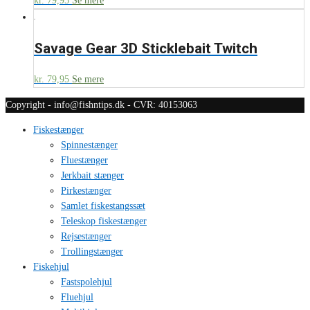
kr.
79,95
Se mere
Savage Gear 3D Sticklebait Twitch
kr.
79,95
Se mere
Copyright - info@fishntips.dk - CVR: 40153063
Fiskestænger
Spinnestænger
Fluestænger
Jerkbait stænger
Pirkestænger
Samlet fiskestangssæt
Teleskop fiskestænger
Rejsestænger
Trollingstænger
Fiskehjul
Fastspolehjul
Fluehjul