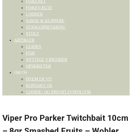
FISKENET
FISKEVÆGTE
LODDER
SAKSE & KLIPPERE
STANGOPBEVARING
STOLE
ARTIKLER
GUIDES
FISK
NYTTIGE VÆKTØJER
OPSKRIFTER
OM OS
HVEM ER VI?
KONTAKT OS
COOKIE- OG PRIVATLIVSPOLITIK
Viper Pro Parker Twitchbait 10cm
– 8gr Smashed Fruits – Wobler