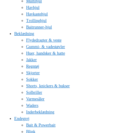
Multihjul
Havhjul
Havkastehjul
Trollinghjul
Baitrunner-hjul
Beklædning
Flydedragter & veste
Gummi- & vadestøvler
Huer, handsker & hatte
Jakker
Regntøj
Skjorter
Sokker
Shorts, knickers & bukser
Solbriller
Varmesåler
Waders
Inderbeklædning
Endegrej
Bait & Powerbait
Blink