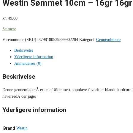
Westin Sømmet 10cm – 16gr 16gr
kr.
49,00
Se mere
Varenummer (SKU):
8798180539899902204
Kategori:
Gennemløbere
Beskrivelse
Yderligere information
Anmeldelser (0)
Beskrivelse
Denne gennemløberÂ er en af ââde mest populære favoritter blandt hardcore
havørredÂ der jager
Yderligere information
Brand
Westin