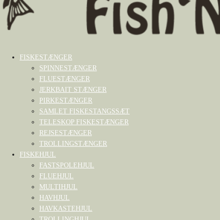
FISKESTÆNGER
SPINNESTÆNGER
FLUESTÆNGER
JERKBAIT STÆNGER
PIRKESTÆNGER
SAMLET FISKESTANGSSÆT
TELESKOP FISKESTÆNGER
REJSESTÆNGER
TROLLINGSTÆNGER
FISKEHJUL
FASTSPOLEHJUL
FLUEHJUL
MULTIHJUL
HAVHJUL
HAVKASTEHJUL
TROLLINGHJUL