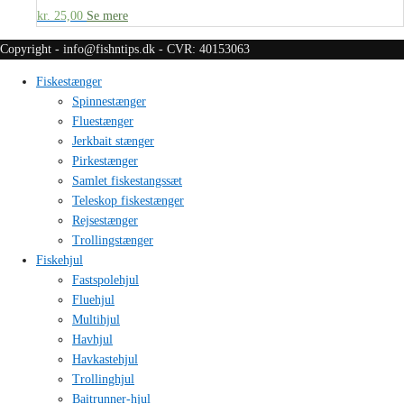
kr.
25,00
Se mere
Copyright - info@fishntips.dk - CVR: 40153063
Fiskestænger
Spinnestænger
Fluestænger
Jerkbait stænger
Pirkestænger
Samlet fiskestangssæt
Teleskop fiskestænger
Rejsestænger
Trollingstænger
Fiskehjul
Fastspolehjul
Fluehjul
Multihjul
Havhjul
Havkastehjul
Trollinghjul
Baitrunner-hjul