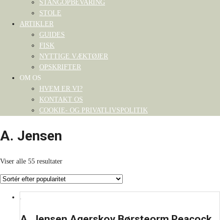
STANGOPBEVARING
STOLE
ARTIKLER
GUIDES
FISK
NYTTIGE VÆKTØJER
OPSKRIFTER
OM OS
HVEM ER VI?
KONTAKT OS
COOKIE- OG PRIVATLIVSPOLITIK
A. Jensen
Viser alle 55 resultater
A. Jensen Agerskov Børsteorm Peacock