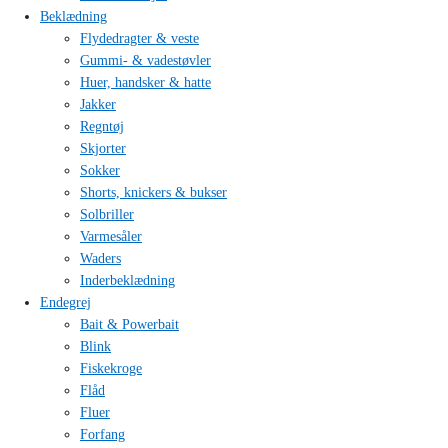
Beklædning
Flydedragter & veste
Gummi- & vadestøvler
Huer, handsker & hatte
Jakker
Regntøj
Skjorter
Sokker
Shorts, knickers & bukser
Solbriller
Varmesåler
Waders
Inderbeklædning
Endegrej
Bait & Powerbait
Blink
Fiskekroge
Flåd
Fluer
Forfang