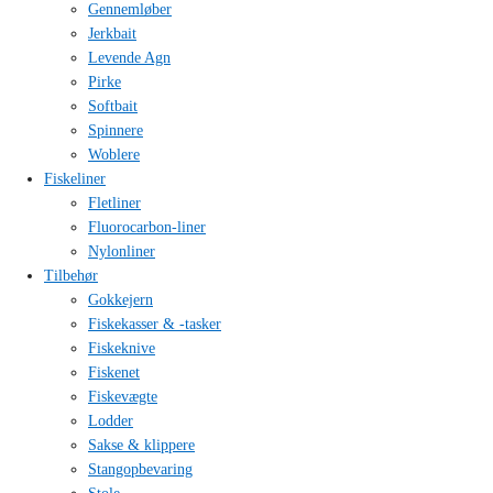
Gennemløber
Jerkbait
Levende Agn
Pirke
Softbait
Spinnere
Woblere
Fiskeliner
Fletliner
Fluorocarbon-liner
Nylonliner
Tilbehør
Gokkejern
Fiskekasser & -tasker
Fiskeknive
Fiskenet
Fiskevægte
Lodder
Sakse & klippere
Stangopbevaring