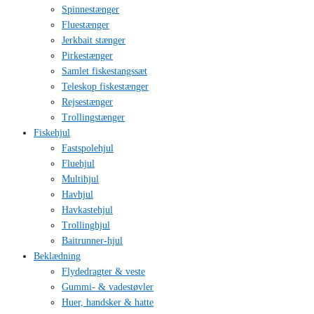
Spinnestænger
Fluestænger
Jerkbait stænger
Pirkestænger
Samlet fiskestangssæt
Teleskop fiskestænger
Rejsestænger
Trollingstænger
Fiskehjul
Fastspolehjul
Fluehjul
Multihjul
Havhjul
Havkastehjul
Trollinghjul
Baitrunner-hjul
Beklædning
Flydedragter & veste
Gummi- & vadestøvler
Huer, handsker & hatte