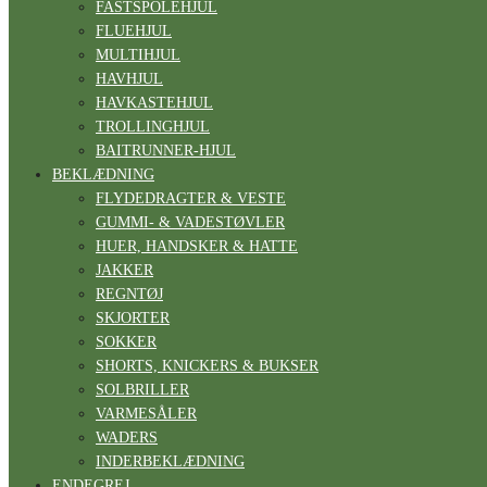
FASTSPOLEHJUL
FLUEHJUL
MULTIHJUL
HAVHJUL
HAVKASTEHJUL
TROLLINGHJUL
BAITRUNNER-HJUL
BEKLÆDNING
FLYDEDRAGTER & VESTE
GUMMI- & VADESTØVLER
HUER, HANDSKER & HATTE
JAKKER
REGNTØJ
SKJORTER
SOKKER
SHORTS, KNICKERS & BUKSER
SOLBRILLER
VARMESÅLER
WADERS
INDERBEKLÆDNING
ENDEGREJ