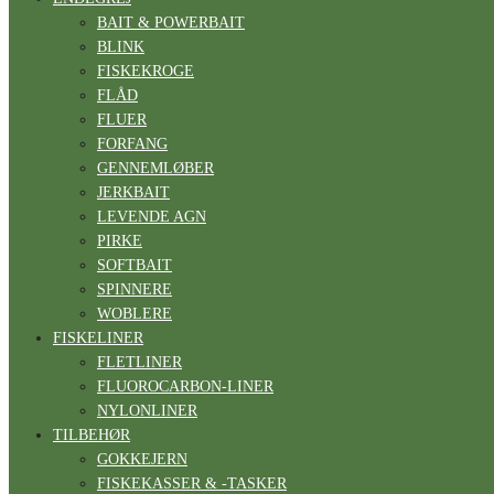
BAIT & POWERBAIT
BLINK
FISKEKROGE
FLÅD
FLUER
FORFANG
GENNEMLØBER
JERKBAIT
LEVENDE AGN
PIRKE
SOFTBAIT
SPINNERE
WOBLERE
FISKELINER
FLETLINER
FLUOROCARBON-LINER
NYLONLINER
TILBEHØR
GOKKEJERN
FISKEKASSER & -TASKER