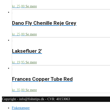
kr.
25,00
Se mere
Dano Fly Chenille Reje Grey
kr.
25,00
Se mere
Laksefluer 2′
kr.
19,95
Se mere
Frances Copper Tube Red
kr.
35,00
Se mere
Copyright - info@fishntips.dk - CVR: 40153063
Fiskestænger