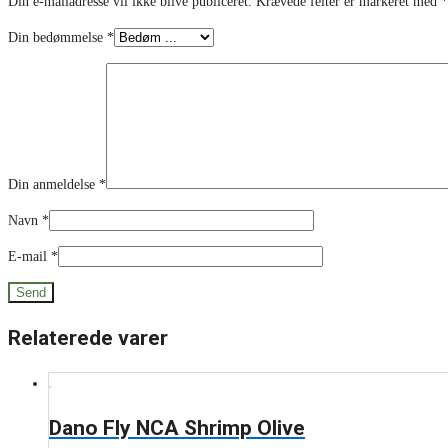
Din e-mailadresse vil ikke blive publiceret.
Krævede felter er markeret med
*
Din bedømmelse
*
Din anmeldelse
*
Navn
*
E-mail
*
Relaterede varer
Dano Fly NCA Shrimp Olive