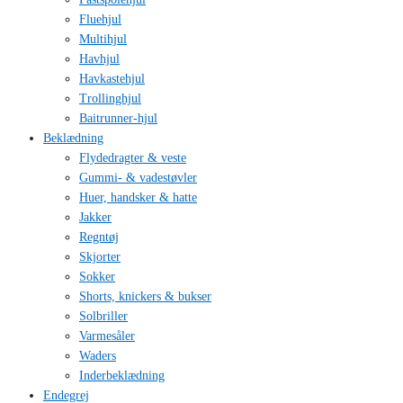
Fluehjul
Multihjul
Havhjul
Havkastehjul
Trollinghjul
Baitrunner-hjul
Beklædning
Flydedragter & veste
Gummi- & vadestøvler
Huer, handsker & hatte
Jakker
Regntøj
Skjorter
Sokker
Shorts, knickers & bukser
Solbriller
Varmesåler
Waders
Inderbeklædning
Endegrej