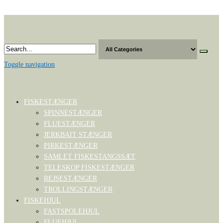
Skip
to
the
content
Toggle navigation
FISKESTÆNGER
SPINNESTÆNGER
FLUESTÆNGER
JERKBAIT STÆNGER
PIRKESTÆNGER
SAMLET FISKESTANGSSÆT
TELESKOP FISKESTÆNGER
REJSESTÆNGER
TROLLINGSTÆNGER
FISKEHJUL
FASTSPOLEHJUL
FLUEHJUL