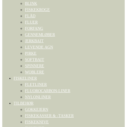
BLINK
FISKEKROGE
FLÅD
FLUER
FORFANG
GENNEMLØBER
JERKBAIT
LEVENDE AGN
PIRKE
SOFTBAIT
SPINNERE
WOBLERE
FISKELINER
FLETLINER
FLUOROCARBON-LINER
NYLONLINER
TILBEHØR
GOKKEJERN
FISKEKASSER & -TASKER
FISKEKNIVE