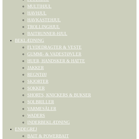
MULTIHJUL
HAVHJUL
HAVKASTEHJUL
TROLLINGHJUL
BAITRUNNER-HJUL
BEKLÆDNING
FLYDEDRAGTER & VESTE
GUMMI- & VADESTØVLER
HUER, HANDSKER & HATTE
JAKKER
REGNTØJ
SKJORTER
SOKKER
SHORTS, KNICKERS & BUKSER
SOLBRILLER
VARMESÅLER
WADERS
INDERBEKLÆDNING
ENDEGREJ
BAIT & POWERBAIT