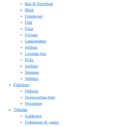
Bait & Powerbait
Blink
Fiskekroge
Flåd
Fluer
Forfang
Gennemløber
Jerkbait
Levende Agn
Pirke
Softbait
Spinnere
Woblere
Fiskeliner
Fletliner
Fluorocarbon-liner
Nylonliner
Tilbehør
Gokkejern
Fiskekasser & -tasker