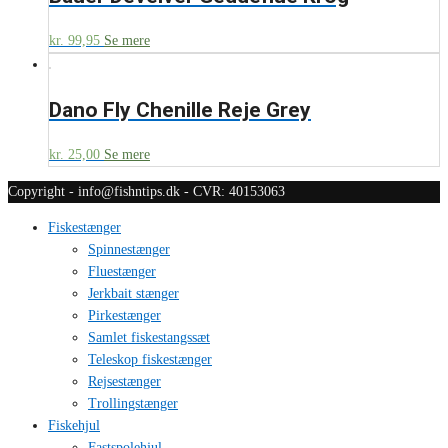
kr.
99,95
Se mere
Dano Fly Chenille Reje Grey
kr.
25,00
Se mere
Copyright - info@fishntips.dk - CVR: 40153063
Fiskestænger
Spinnestænger
Fluestænger
Jerkbait stænger
Pirkestænger
Samlet fiskestangssæt
Teleskop fiskestænger
Rejsestænger
Trollingstænger
Fiskehjul
Fastspolehjul