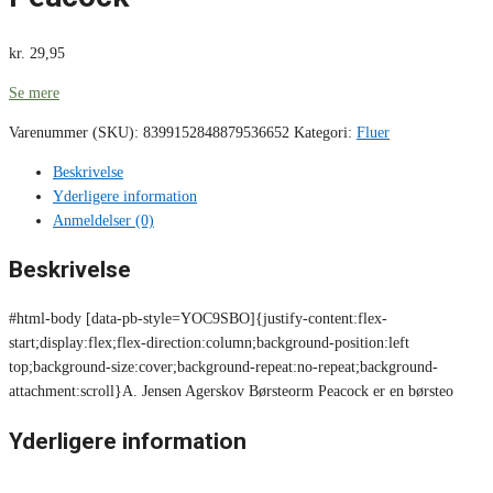
kr.
29,95
Se mere
Varenummer (SKU):
8399152848879536652
Kategori:
Fluer
Beskrivelse
Yderligere information
Anmeldelser (0)
Beskrivelse
#html-body [data-pb-style=YOC9SBO]{justify-content:flex-
start;display:flex;flex-direction:column;background-position:left
top;background-size:cover;background-repeat:no-repeat;background-
attachment:scroll}A. Jensen Agerskov Børsteorm Peacock er en børsteo
Yderligere information