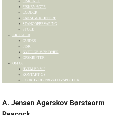
FISKENET
FISKEVÆGTE
LODDER
SAKSE & KLIPPERE
STANGOPBEVARING
STOLE
ARTIKLER
GUIDES
FISK
NYTTIGE VÆKTØJER
OPSKRIFTER
OM OS
HVEM ER VI?
KONTAKT OS
COOKIE- OG PRIVATLIVSPOLITIK
A. Jensen Agerskov Børsteorm
Peacock