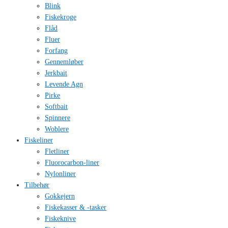
Blink
Fiskekroge
Flåd
Fluer
Forfang
Gennemløber
Jerkbait
Levende Agn
Pirke
Softbait
Spinnere
Woblere
Fiskeliner
Fletliner
Fluorocarbon-liner
Nylonliner
Tilbehør
Gokkejern
Fiskekasser & -tasker
Fiskeknive