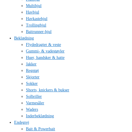
Multihjul
Havhjul
Havkastehjul
Trollinghjul
Baitrunner-hjul
Beklædning
Flydedragter & veste
Gummi- & vadestøvler
Huer, handsker & hatte
Jakker
Regntøj
Skjorter
Sokker
Shorts, knickers & bukser
Solbriller
Varmesåler
Waders
Inderbeklædning
Endegrej
Bait & Powerbait