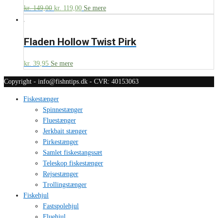
kr.
149,00
kr.
119,00
Se mere
Fladen Hollow Twist Pirk
kr.
39,95
Se mere
Copyright - info@fishntips.dk - CVR: 40153063
Fiskestænger
Spinnestænger
Fluestænger
Jerkbait stænger
Pirkestænger
Samlet fiskestangssæt
Teleskop fiskestænger
Rejsestænger
Trollingstænger
Fiskehjul
Fastspolehjul
Fluehjul