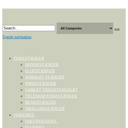
Skip
to
the
content
Toggle navigation
FISKESTÆNGER
SPINNESTÆNGER
FLUESTÆNGER
JERKBAIT STÆNGER
PIRKESTÆNGER
SAMLET FISKESTANGSSÆT
TELESKOP FISKESTÆNGER
REJSESTÆNGER
TROLLINGSTÆNGER
FISKEHJUL
FASTSPOLEHJUL
FLUEHJUL