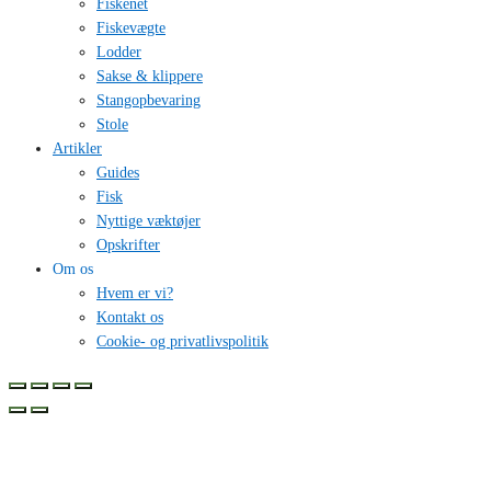
Fiskenet
Fiskevægte
Lodder
Sakse & klippere
Stangopbevaring
Stole
Artikler
Guides
Fisk
Nyttige væktøjer
Opskrifter
Om os
Hvem er vi?
Kontakt os
Cookie- og privatlivspolitik