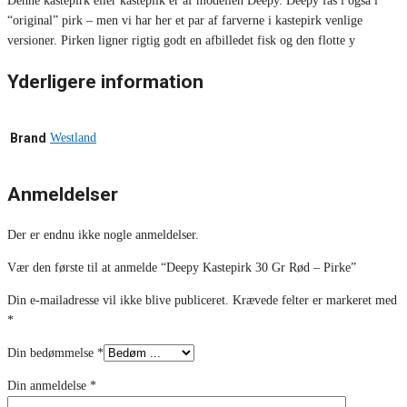
Denne kastepirk eller kastepilk er af modellen Deepy. Deepy fås i også i
“original” pirk – men vi har her et par af farverne i kastepirk venlige
versioner. Pirken ligner rigtig godt en afbilledet fisk og den flotte y
Yderligere information
Brand
Westland
Anmeldelser
Der er endnu ikke nogle anmeldelser.
Vær den første til at anmelde “Deepy Kastepirk 30 Gr Rød – Pirke”
Din e-mailadresse vil ikke blive publiceret.
Krævede felter er markeret med
*
Din bedømmelse
*
Din anmeldelse
*