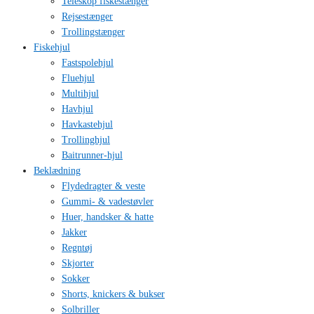
Teleskop fiskestænger
Rejsestænger
Trollingstænger
Fiskehjul
Fastspolehjul
Fluehjul
Multihjul
Havhjul
Havkastehjul
Trollinghjul
Baitrunner-hjul
Beklædning
Flydedragter & veste
Gummi- & vadestøvler
Huer, handsker & hatte
Jakker
Regntøj
Skjorter
Sokker
Shorts, knickers & bukser
Solbriller