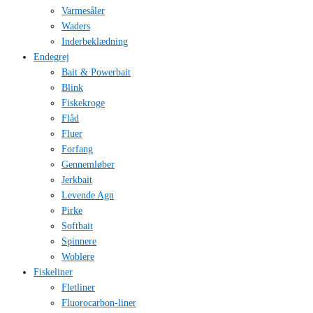
Varmesåler
Waders
Inderbeklædning
Endegrej
Bait & Powerbait
Blink
Fiskekroge
Flåd
Fluer
Forfang
Gennemløber
Jerkbait
Levende Agn
Pirke
Softbait
Spinnere
Woblere
Fiskeliner
Fletliner
Fluorocarbon-liner