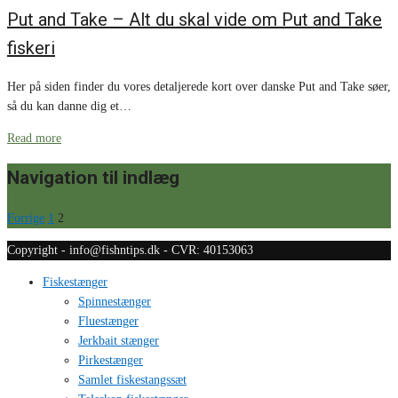
Put and Take – Alt du skal vide om Put and Take
fiskeri
Her på siden finder du vores detaljerede kort over danske Put and Take søer,
så du kan danne dig et…
Read more
Navigation til indlæg
Forrige
1
2
Copyright - info@fishntips.dk - CVR: 40153063
Fiskestænger
Spinnestænger
Fluestænger
Jerkbait stænger
Pirkestænger
Samlet fiskestangssæt