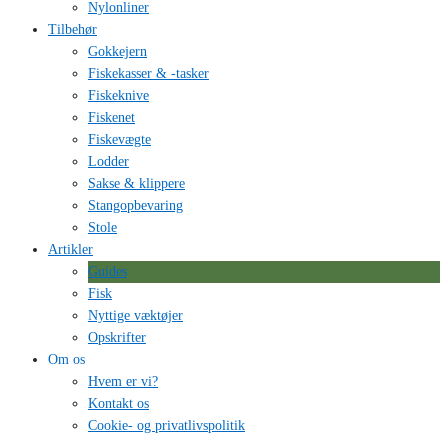
Nylonliner
Tilbehør
Gokkejern
Fiskekasser & -tasker
Fiskeknive
Fiskenet
Fiskevægte
Lodder
Sakse & klippere
Stangopbevaring
Stole
Artikler
Guides
Fisk
Nyttige væktøjer
Opskrifter
Om os
Hvem er vi?
Kontakt os
Cookie- og privatlivspolitik