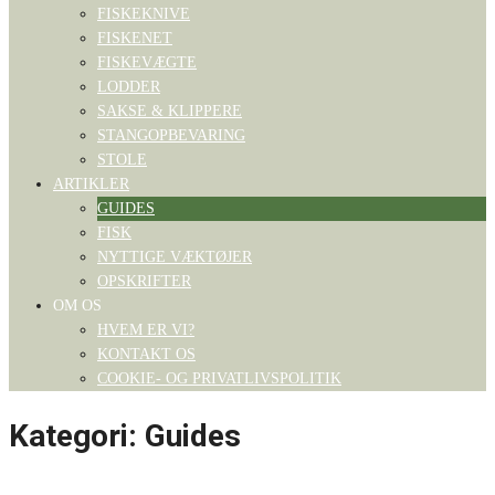
FISKEKNIVE
FISKENET
FISKEVÆGTE
LODDER
SAKSE & KLIPPERE
STANGOPBEVARING
STOLE
ARTIKLER
GUIDES
FISK
NYTTIGE VÆKTØJER
OPSKRIFTER
OM OS
HVEM ER VI?
KONTAKT OS
COOKIE- OG PRIVATLIVSPOLITIK
Kategori:
Guides